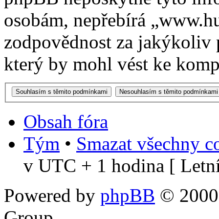
osobám, nepřebírá „www.h
zodpovědnost za jakýkoliv 
který by mohl vést ke kompr
Obsah fóra
Tým
•
Smazat všechny co
v UTC + 1 hodina [ Letní
Powered by
phpBB
© 2000,
Group