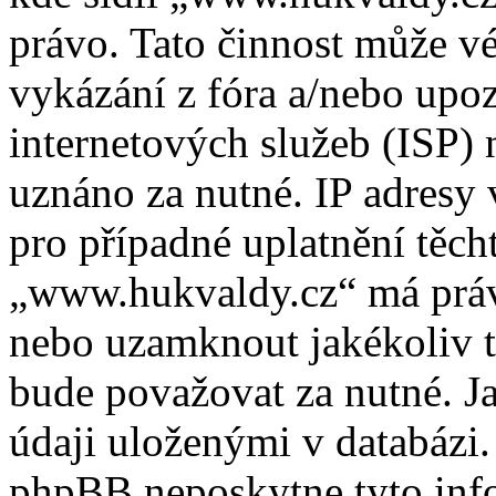
právo. Tato činnost může v
vykázání z fóra a/nebo upo
internetových služeb (ISP) 
uznáno za nutné. IP adresy
pro případné uplatnění těcht
„www.hukvaldy.cz“ má právo
nebo uzamknout jakékoliv 
bude považovat za nutné. Ja
údaji uloženými v databázi
phpBB neposkytne tyto info