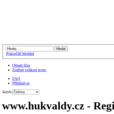
Pokročilé hledání
Obsah fóra
Změnit velikost textu
FAQ
Přihlásit se
Jazyk:
www.hukvaldy.cz - Regi