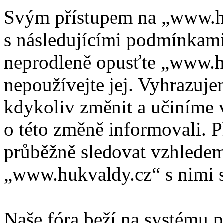
Svým přístupem na „www.hu
s následujícími podmínkami
neprodleně opusťte „www.hu
nepoužívejte jej. Vyhrazuj
kdykoliv změnit a učiníme 
o této změně informovali. 
průběžně sledovat vzhlede
„www.hukvaldy.cz“ s nimi s
Naše fóra beží na systému p