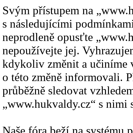
Svým přístupem na „www.hu
s následujícími podmínkami
neprodleně opusťte „www.hu
nepoužívejte jej. Vyhrazuj
kdykoliv změnit a učiníme 
o této změně informovali. 
průběžně sledovat vzhlede
„www.hukvaldy.cz“ s nimi s
Naše fóra beží na systému p