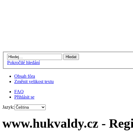
Pokročilé hledání
Obsah fóra
Změnit velikost textu
FAQ
Přihlásit se
Jazyk:
www.hukvaldy.cz - Regi