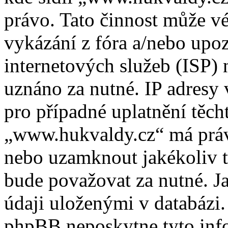
právo. Tato činnost může v
vykázání z fóra a/nebo upo
internetových služeb (ISP) 
uznáno za nutné. IP adresy
pro případné uplatnění těcht
„www.hukvaldy.cz“ má právo
nebo uzamknout jakékoliv 
bude považovat za nutné. Ja
údaji uloženými v databázi
phpBB neposkytne tyto info