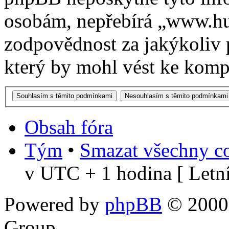
osobám, nepřebírá „www.h
zodpovědnost za jakýkoliv 
který by mohl vést ke kompr
Obsah fóra
Tým
•
Smazat všechny co
v UTC + 1 hodina [ Letní
Powered by
phpBB
© 2000,
Group