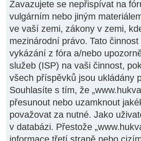
Zavazujete se nepřispívat na f
vulgárním nebo jiným materiálem
ve vaší zemi, zákony v zemi, kde
mezinárodní právo. Tato činnos
vykázání z fóra a/nebo upozorně
služeb (ISP) na vaši činnost, p
všech příspěvků jsou ukládány p
Souhlasíte s tím, že „www.hukval
přesunout nebo uzamknout jakék
považovat za nutné. Jako uživat
v databázi. Přestože „www.hukv
informace třetí straně nebo ciz