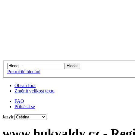
Pokročilé hledání
Obsah fóra
Změnit velikost textu
FAQ
Přihlásit se
Jazyk:
www.hukvaldy.cz - Regi