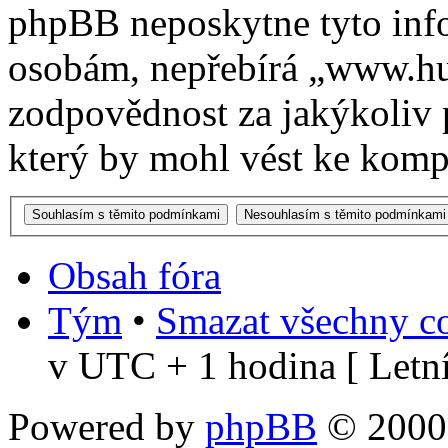
phpBB neposkytne tyto info
osobám, nepřebírá „www.h
zodpovědnost za jakýkoliv 
který by mohl vést ke kompr
Obsah fóra
Tým
•
Smazat všechny co
v UTC + 1 hodina [ Letní
Powered by
phpBB
© 2000,