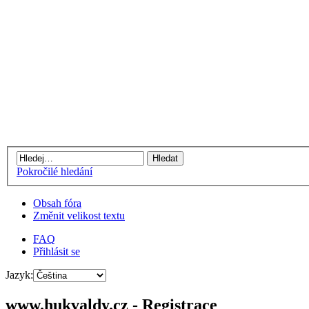
Pokročilé hledání
Obsah fóra
Změnit velikost textu
FAQ
Přihlásit se
Jazyk:
www.hukvaldy.cz - Registrace