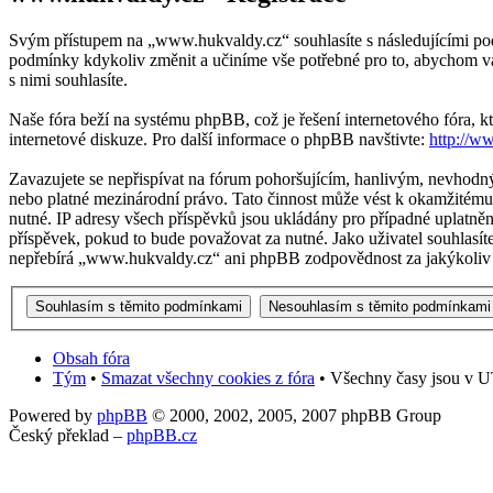
Svým přístupem na „www.hukvaldy.cz“ souhlasíte s následujícími pod
podmínky kdykoliv změnit a učiníme vše potřebné pro to, abychom v
s nimi souhlasíte.
Naše fóra beží na systému phpBB, což je řešení internetového fóra, kt
internetové diskuze. Pro další informace o phpBB navštivte:
http://w
Zavazujete se nepřispívat na fórum pohoršujícím, hanlivým, nevhodn
nebo platné mezinárodní právo. Tato činnost může vést k okamžitému 
nutné. IP adresy všech příspěvků jsou ukládány pro případné uplatněn
příspěvek, pokud to bude považovat za nutné. Jako uživatel souhlasí
nepřebírá „www.hukvaldy.cz“ ani phpBB zodpovědnost za jakýkoliv p
Obsah fóra
Tým
•
Smazat všechny cookies z fóra
• Všechny časy jsou v UT
Powered by
phpBB
© 2000, 2002, 2005, 2007 phpBB Group
Český překlad –
phpBB.cz