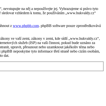
evstupujte na něj a nepoužívejte jej. Vyhrazujeme si právo tyto
žně sledovat vzhledem k tomu, že používáním „www.hukvaldy.cz“
táhnout z
www.phpbb.com
. phpBB software pouze zprostředkovává
zákony ve vaší zemi, zákony v zemi, kde sídlí „www.hukvaldy.cz“,
ternetových služeb (ISP) na vaši činnost, pokud bude uznáno za
stranit, upravit, přesunout nebo uzamknout jakékoliv téma nebo
i phpBB neposkytne tyto informace třetí straně nebo cizím osobám,
o dat.