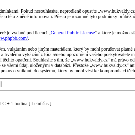
mínkami. Pokud nesouhlasíte, neprodleně opusťte „www.hukvaldy.cz“, n
ás o této změně informovali. Přesto je rozumné tyto podmínky průbě
eré je vydané pod licencí „
General Public License
“ a které je možno s
ww.phpbb.com/
.
ým, vulgárním nebo jiným materiálem, který by mohl porušovat platné 
a trvalému vykázání z fóra a/nebo upozornění vašeho poskytovatele in
í těchto opatření. Souhlasíte s tím, že „www.hukvaldy.cz“ má právo od
te se všemi údaji uloženými v databázi. Přestože „www.hukvaldy.cz“ an
okus o vniknutí do systému, který by mohl vést ke kompromitaci těcht
C + 1 hodina [ Letní čas ]