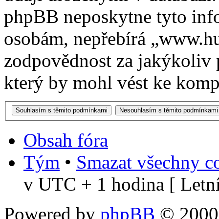
phpBB neposkytne tyto info
osobám, nepřebírá „www.h
zodpovědnost za jakýkoliv 
který by mohl vést ke kompr
Obsah fóra
Tým
•
Smazat všechny co
v UTC + 1 hodina [ Letní
Powered by
phpBB
© 2000,