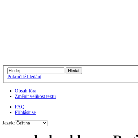
Pokročilé hledání
Obsah fóra
Změnit velikost textu
FAQ
Přihlásit se
Jazyk: