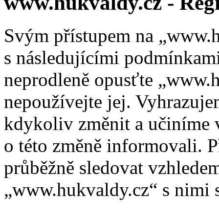
www.hukvaldy.cz - Regi
Svým přístupem na „www.hu
s následujícími podmínkami
neprodleně opusťte „www.hu
nepoužívejte jej. Vyhrazuj
kdykoliv změnit a učiníme 
o této změně informovali. 
průběžně sledovat vzhlede
„www.hukvaldy.cz“ s nimi s