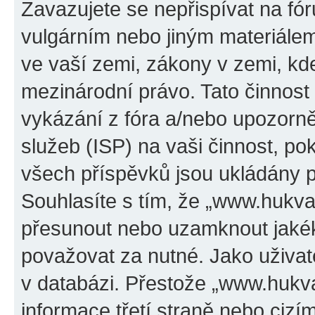
Zavazujete se nepřispívat na f
vulgárním nebo jiným materiálem
ve vaší zemi, zákony v zemi, kde
mezinárodní právo. Tato činnos
vykázání z fóra a/nebo upozorně
služeb (ISP) na vaši činnost, p
všech příspěvků jsou ukládány p
Souhlasíte s tím, že „www.hukval
přesunout nebo uzamknout jakék
považovat za nutné. Jako uživat
v databázi. Přestože „www.hukv
informace třetí straně nebo ciz