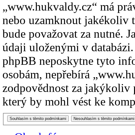
„www.hukvaldy.cz“ má právo
nebo uzamknout jakékoliv 
bude považovat za nutné. Ja
údaji uloženými v databázi
phpBB neposkytne tyto info
osobám, nepřebírá „www.h
zodpovědnost za jakýkoliv 
který by mohl vést ke kompr