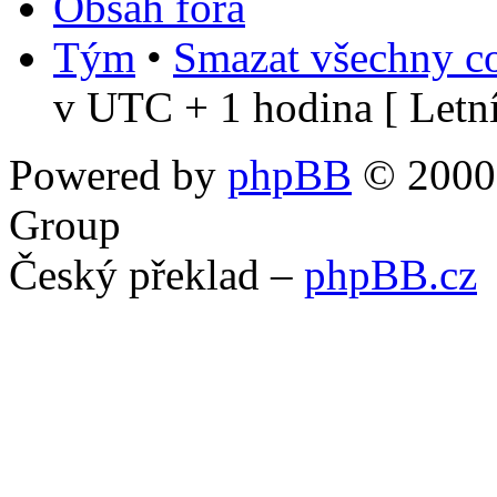
Obsah fóra
Tým
•
Smazat všechny co
v UTC + 1 hodina [ Letní
Powered by
phpBB
© 2000,
Group
Český překlad –
phpBB.cz