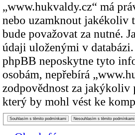
„www.hukvaldy.cz“ má právo
nebo uzamknout jakékoliv 
bude považovat za nutné. Ja
údaji uloženými v databázi
phpBB neposkytne tyto info
osobám, nepřebírá „www.h
zodpovědnost za jakýkoliv 
který by mohl vést ke kompr