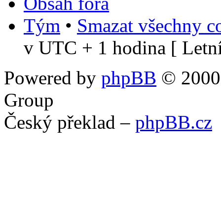
Obsah fóra
Tým
•
Smazat všechny co
v UTC + 1 hodina [ Letní
Powered by
phpBB
© 2000,
Group
Český překlad –
phpBB.cz