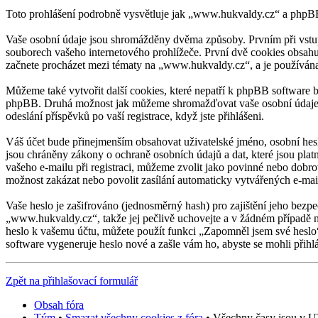
Toto prohlášení podrobně vysvětluje jak „www.hukvaldy.cz“ a php
Vaše osobní údaje jsou shromážděny dvěma způsoby. Prvním při vstup
souborech vašeho internetového prohlížeče. První dvě cookies obsahuj
začnete procházet mezi tématy na „www.hukvaldy.cz“, a je používána k
Můžeme také vytvořit další cookies, které nepatří k phpBB software 
phpBB. Druhá možnost jak můžeme shromažďovat vaše osobní údaje, j
odeslání příspěvků po vaší registrace, když jste přihlášeni.
Váš účet bude přinejmenším obsahovat uživatelské jméno, osobní hesl
jsou chráněny zákony o ochraně osobních údajů a dat, které jsou pla
vašeho e-mailu při registraci, můžeme zvolit jako povinné nebo dobr
možnost zakázat nebo povolit zasílání automaticky vytvářených e-ma
Vaše heslo je zašifrováno (jednosměrný hash) pro zajištění jeho bezpe
„www.hukvaldy.cz“, takže jej pečlivě uchovejte a v žádném případě n
heslo k vašemu účtu, můžete použít funkci „Zapomněl jsem své hesl
software vygeneruje heslo nové a zašle vám ho, abyste se mohli přihl
Zpět na přihlašovací formulář
Obsah fóra
Tým
•
Smazat všechny cookies z fóra
• Všechny časy jsou v UT