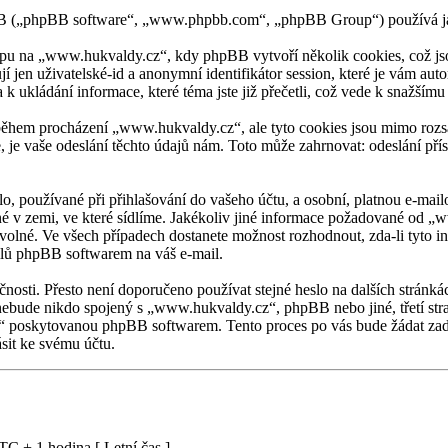
BB („phpBB software“, „www.phpbb.com“, „phpBB Group“) používá ja
u na „www.hukvaldy.cz“, kdy phpBB vytvoří několik cookies, což jsou
í jen uživatelské-id a anonymní identifikátor session, které je vám au
 ukládání informace, které téma jste již přečetli, což vede k snažším
během procházení „www.hukvaldy.cz“, ale tyto cookies jsou mimo rozsah
e vaše odeslání těchto údajů nám. Toto může zahrnovat: odeslání pří
o, používané při přihlašování do vašeho účtu, a osobní, platnou e-ma
tné v zemi, ve které sídlíme. Jakékoliv jiné informace požadované od
ovolné. Ve všech případech dostanete možnost rozhodnout, zda-li tyto 
ilů phpBB softwarem na váš e-mail.
čnosti. Přesto není doporučeno používat stejné heslo na dalších stránká
ebude nikdo spojený s „www.hukvaldy.cz“, phpBB nebo jiné, třetí stra
o“ poskytovanou phpBB softwarem. Tento proces po vás bude žádat zad
ásit ke svému účtu.
C + 1 hodina [ Letní čas ]