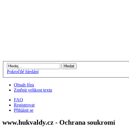
Pokročilé hledání
Obsah fóra
Změnit velikost textu
FAQ
Registrovat
Přihlásit se
www.hukvaldy.cz - Ochrana soukromí