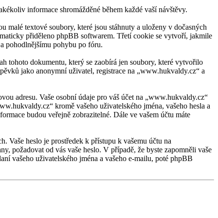
kékoliv informace shromážděné během každé vaší návštěvy.
 malé textové soubory, které jsou stáhnuty a uloženy v dočasných
tomaticky přiděleno phpBB softwarem. Třetí cookie se vytvoří, jakmile
u a pohodlnějšímu pohybu po fóru.
 tohoto dokumentu, který se zaobírá jen soubory, které vytvořilo
spěvků jako anonymní uživatel, registrace na „www.hukvaldy.cz“ a
ilovou adresu. Vaše osobní údaje pro váš účet na „www.hukvaldy.cz“
 „www.hukvaldy.cz“ kromě vašeho uživatelského jména, vašeho hesla a
informace budou veřejně zobrazitelné. Dále ve vašem účtu máte
ch. Vaše heslo je prostředek k přístupu k vašemu účtu na
ny, požadovat od vás vaše heslo. V případě, že byste zapomněli vaše
aní vašeho uživatelského jména a vašeho e-mailu, poté phpBB