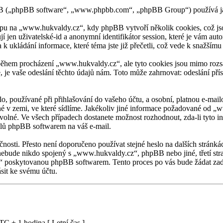
BB („phpBB software“, „www.phpbb.com“, „phpBB Group“) používá ja
u na „www.hukvaldy.cz“, kdy phpBB vytvoří několik cookies, což jsou
í jen uživatelské-id a anonymní identifikátor session, které je vám au
 ukládání informace, které téma jste již přečetli, což vede k snažším
během procházení „www.hukvaldy.cz“, ale tyto cookies jsou mimo rozsah
e vaše odeslání těchto údajů nám. Toto může zahrnovat: odeslání pří
o, používané při přihlašování do vašeho účtu, a osobní, platnou e-ma
tné v zemi, ve které sídlíme. Jakékoliv jiné informace požadované od
ovolné. Ve všech případech dostanete možnost rozhodnout, zda-li tyto 
ilů phpBB softwarem na váš e-mail.
čnosti. Přesto není doporučeno používat stejné heslo na dalších stránká
ebude nikdo spojený s „www.hukvaldy.cz“, phpBB nebo jiné, třetí stra
o“ poskytovanou phpBB softwarem. Tento proces po vás bude žádat zad
ásit ke svému účtu.
C + 1 hodina [ Letní čas ]