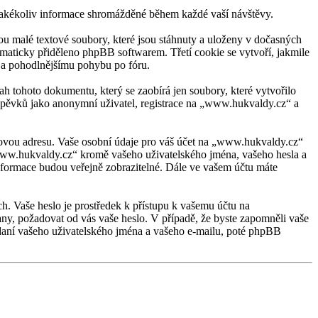
kékoliv informace shromážděné během každé vaší návštěvy.
 malé textové soubory, které jsou stáhnuty a uloženy v dočasných
tomaticky přiděleno phpBB softwarem. Třetí cookie se vytvoří, jakmile
u a pohodlnějšímu pohybu po fóru.
 tohoto dokumentu, který se zaobírá jen soubory, které vytvořilo
spěvků jako anonymní uživatel, registrace na „www.hukvaldy.cz“ a
ilovou adresu. Vaše osobní údaje pro váš účet na „www.hukvaldy.cz“
 „www.hukvaldy.cz“ kromě vašeho uživatelského jména, vašeho hesla a
informace budou veřejně zobrazitelné. Dále ve vašem účtu máte
ch. Vaše heslo je prostředek k přístupu k vašemu účtu na
ny, požadovat od vás vaše heslo. V případě, že byste zapomněli vaše
aní vašeho uživatelského jména a vašeho e-mailu, poté phpBB