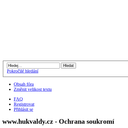
Pokročilé hledání
Obsah fóra
Změnit velikost textu
FAQ
Registrovat
Přihlásit se
www.hukvaldy.cz - Ochrana soukromí