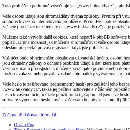
Toto prohlášení podrobně vysvětluje jak „www.hukvaldy.cz“ a php
Vaše osobní údaje jsou shromážděny dvěma způsoby. Prvním při vstup
souborech vašeho internetového prohlížeče. První dvě cookies obsahuj
začnete procházet mezi tématy na „www.hukvaldy.cz“, a je používána k
Můžeme také vytvořit další cookies, které nepatří k phpBB software 
phpBB. Druhá možnost jak můžeme shromažďovat vaše osobní údaje, j
odeslání příspěvků po vaší registrace, když jste přihlášeni.
Váš účet bude přinejmenším obsahovat uživatelské jméno, osobní hesl
jsou chráněny zákony o ochraně osobních údajů a dat, které jsou pla
vašeho e-mailu při registraci, můžeme zvolit jako povinné nebo dobr
možnost zakázat nebo povolit zasílání automaticky vytvářených e-ma
Vaše heslo je zašifrováno (jednosměrný hash) pro zajištění jeho bezpe
„www.hukvaldy.cz“, takže jej pečlivě uchovejte a v žádném případě n
heslo k vašemu účtu, můžete použít funkci „Zapomněl jsem své hesl
software vygeneruje heslo nové a zašle vám ho, abyste se mohli přihl
Zpět na přihlašovací formulář
Obsah fóra
Tým
•
Smazat všechny cookies z fóra
• Všechny časy jsou v UT