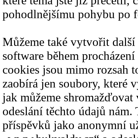
které téma jste již přečetli,
pohodlnějšímu pohybu po f
Můžeme také vytvořit další
software během procházení 
cookies jsou mimo rozsah t
zaobírá jen soubory, které
jak můžeme shromažďovat va
odeslání těchto údajů nám.
příspěvků jako anonymní uži