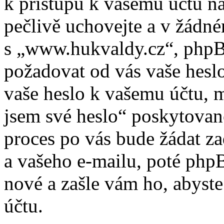
k přístupu k vašemu účtu n
pečlivě uchovejte a v žádn
s „www.hukvaldy.cz“, phpBB 
požadovat od vás vaše heslo
vaše heslo k vašemu účtu, 
jsem své heslo“ poskytova
proces po vás bude žádat z
a vašeho e-mailu, poté php
nové a zašle vám ho, abyste
účtu.