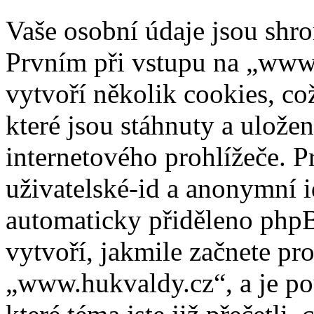
Vaše osobní údaje jsou sh
Prvním při vstupu na „www
vytvoří několik cookies, co
které jsou stáhnuty a ulož
internetového prohlížeče. P
uživatelské-id a anonymní id
automaticky přiděleno phpB
vytvoří, jakmile začnete pr
„www.hukvaldy.cz“, a je po