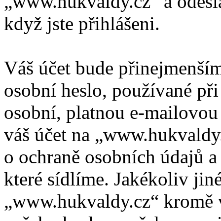
„www.hukvaldy.cz“ a odeslán
když jste přihlášeni.
Váš účet bude přinejmenším
osobní heslo, používané při
osobní, platnou e-mailovou 
váš účet na „www.hukvaldy
o ochraně osobních údajů a d
které sídlíme. Jakékoliv ji
„www.hukvaldy.cz“ kromě v