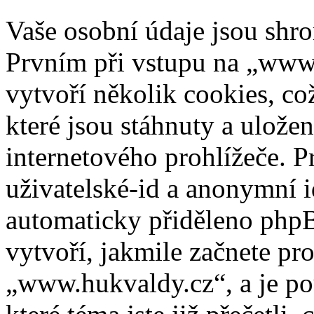
Vaše osobní údaje jsou sh
Prvním při vstupu na „www
vytvoří několik cookies, co
které jsou stáhnuty a ulož
internetového prohlížeče. P
uživatelské-id a anonymní id
automaticky přiděleno phpB
vytvoří, jakmile začnete pr
„www.hukvaldy.cz“, a je po