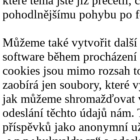
které téma jste již přečetli,
pohodlnějšímu pohybu po f
Můžeme také vytvořit další
software během procházení 
cookies jsou mimo rozsah t
zaobírá jen soubory, které
jak můžeme shromažďovat va
odeslání těchto údajů nám.
příspěvků jako anonymní uži