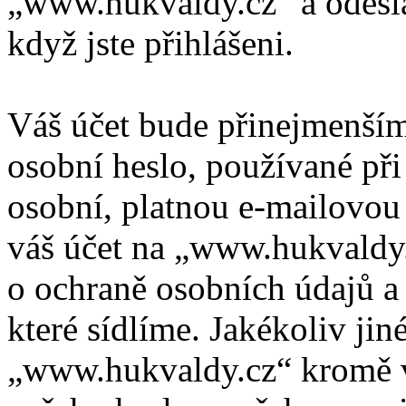
„www.hukvaldy.cz“ a odeslán
když jste přihlášeni.
Váš účet bude přinejmenším
osobní heslo, používané při
osobní, platnou e-mailovou 
váš účet na „www.hukvaldy
o ochraně osobních údajů a d
které sídlíme. Jakékoliv ji
„www.hukvaldy.cz“ kromě v