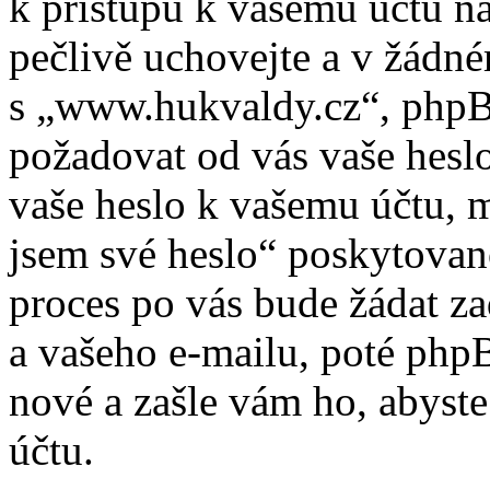
k přístupu k vašemu účtu n
pečlivě uchovejte a v žádn
s „www.hukvaldy.cz“, phpBB 
požadovat od vás vaše heslo
vaše heslo k vašemu účtu, 
jsem své heslo“ poskytova
proces po vás bude žádat z
a vašeho e-mailu, poté php
nové a zašle vám ho, abyste
účtu.