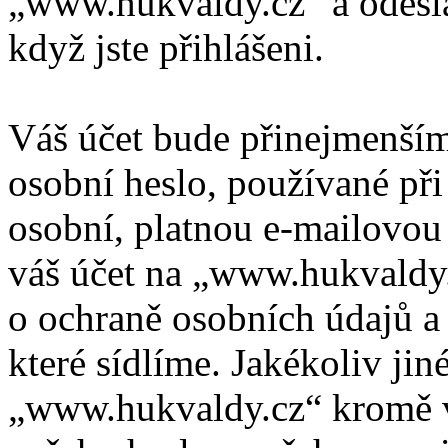
„www.hukvaldy.cz“ a odeslán
když jste přihlášeni.
Váš účet bude přinejmenším
osobní heslo, používané při
osobní, platnou e-mailovou 
váš účet na „www.hukvaldy
o ochraně osobních údajů a d
které sídlíme. Jakékoliv ji
„www.hukvaldy.cz“ kromě v