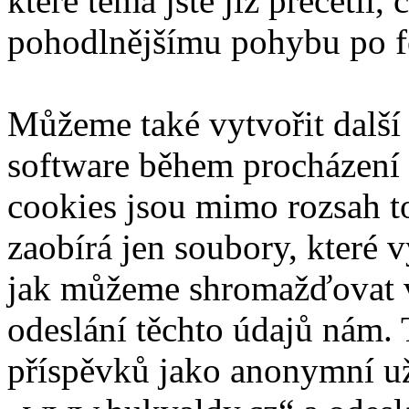
které téma jste již přečetli,
pohodlnějšímu pohybu po f
Můžeme také vytvořit další
software během procházení 
cookies jsou mimo rozsah t
zaobírá jen soubory, které
jak můžeme shromažďovat va
odeslání těchto údajů nám.
příspěvků jako anonymní uži