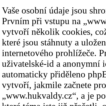
Vaše osobní údaje jsou sh
Prvním při vstupu na „www
vytvoří několik cookies, co
které jsou stáhnuty a ulož
internetového prohlížeče. P
uživatelské-id a anonymní id
automaticky přiděleno phpB
vytvoří, jakmile začnete pr
„www.hukvaldy.cz“, a je po