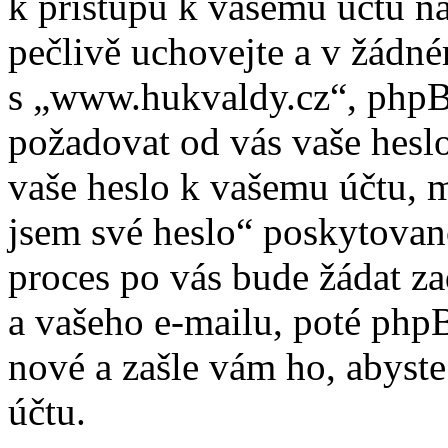
k přístupu k vašemu účtu n
pečlivě uchovejte a v žádn
s „www.hukvaldy.cz“, phpBB 
požadovat od vás vaše heslo
vaše heslo k vašemu účtu, 
jsem své heslo“ poskytova
proces po vás bude žádat z
a vašeho e-mailu, poté php
nové a zašle vám ho, abyste
účtu.