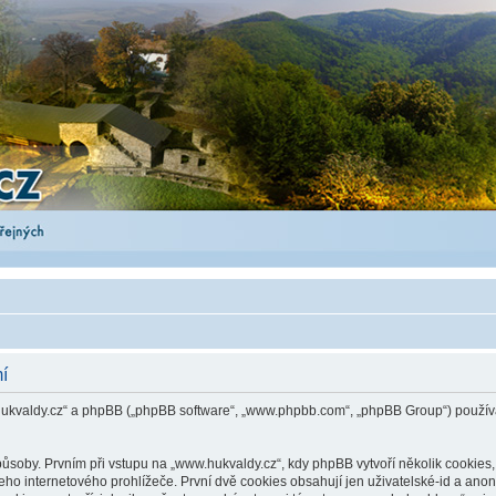
í
.hukvaldy.cz“ a phpBB („phpBB software“, „www.phpbb.com“, „phpBB Group“) použ
by. Prvním při vstupu na „www.hukvaldy.cz“, kdy phpBB vytvoří několik cookies, c
o internetového prohlížeče. První dvě cookies obsahují jen uživatelské-id a anonym