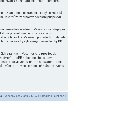
 používána k ukládání informace, které téma
mo rozsah tohoto dokumentu, který se zaobírá
ám. Toto může zahrnovat: odeslání příspěvků
atnou e-mailovou adresu. Vaše osobní údaje pro
Jakékoliv jiné informace požadované od
 nebo dobrovolné. Ve všech případech dostanete
sílání automaticky vytvářených e-mailů phpBB
ších stránkách. Vaše heslo je prostředek
dy.cz“, phpBB nebo jiné, třetí strany,
é heslo“ poskytovanou phpBB softwarem. Tento
le vám ho, abyste se mohli přihlásit ke svému
ra
• Všechny časy jsou v UTC + 1 hodina [ Letní čas ]