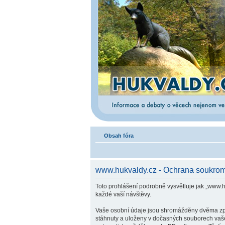
Obsah fóra
www.hukvaldy.cz - Ochrana soukrom
Toto prohlášení podrobně vysvětluje jak „www
každé vaší návštěvy.
Vaše osobní údaje jsou shromážděny dvěma způso
stáhnuty a uloženy v dočasných souborech vašeh