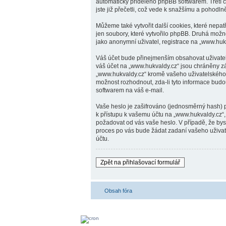
automaticky přiděleno phpBB softwarem. Třetí c
jste již přečetli, což vede k snažšímu a pohodl
Můžeme také vytvořit další cookies, které nepa
jen soubory, které vytvořilo phpBB. Druhá mož
jako anonymní uživatel, registrace na „www.hukva
Váš účet bude přinejmenším obsahovat uživatel
váš účet na „www.hukvaldy.cz“ jsou chráněny zá
„www.hukvaldy.cz“ kromě vašeho uživatelského 
možnost rozhodnout, zda-li tyto informace bud
softwarem na váš e-mail.
Vaše heslo je zašifrováno (jednosměrný hash) p
k přístupu k vašemu účtu na „www.hukvaldy.cz“, 
požadovat od vás vaše heslo. V případě, že by
proces po vás bude žádat zadaní vašeho uživat
účtu.
Zpět na přihlašovací formulář
Obsah fóra