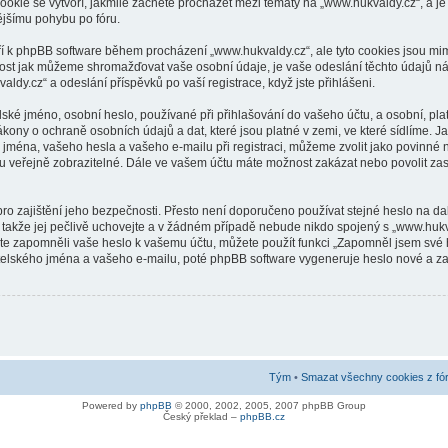
ookie se vytvoří, jakmile začnete procházet mezi tématy na „www.hukvaldy.cz“, a je
nějšímu pohybu po fóru.
tří k phpBB software během procházení „www.hukvaldy.cz“, ale tyto cookies jsou mi
nost jak můžeme shromažďovat vaše osobní údaje, je vaše odeslání těchto údajů n
ldy.cz“ a odeslání příspěvků po vaší registrace, když jste přihlášeni.
ské jméno, osobní heslo, používané při přihlašování do vašeho účtu, a osobní, pl
kony o ochraně osobních údajů a dat, které jsou platné v zemi, ve které sídlíme. 
jména, vašeho hesla a vašeho e-mailu při registraci, můžeme zvolit jako povinné
ou veřejně zobrazitelné. Dále ve vašem účtu máte možnost zakázat nebo povolit za
ro zajištění jeho bezpečnosti. Přesto není doporučeno používat stejné heslo na dal
takže jej pečlivě uchovejte a v žádném případě nebude nikdo spojený s „www.hukval
ste zapomněli vaše heslo k vašemu účtu, můžete použít funkci „Zapomněl jsem sv
elského jména a vašeho e-mailu, poté phpBB software vygeneruje heslo nové a zaš
Tým
•
Smazat všechny cookies z fó
Powered by
phpBB
© 2000, 2002, 2005, 2007 phpBB Group
Český překlad –
phpBB.cz