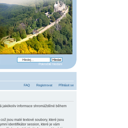
Pokročilé hledání
FAQ
Registrovat
Přihlásit se
ívá jakékoliv informace shromážděné během
ož jsou malé textové soubory, které jsou
ní identifikátor session, které je vám