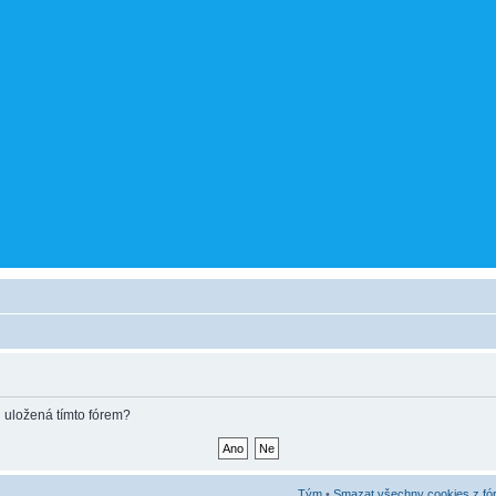
 uložená tímto fórem?
Tým
•
Smazat všechny cookies z fó