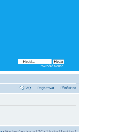
Pokročilé hledání
FAQ
Registrovat
Přihlásit se
ra
• Všechny časy jsou v UTC + 1 hodina [ Letní čas ]