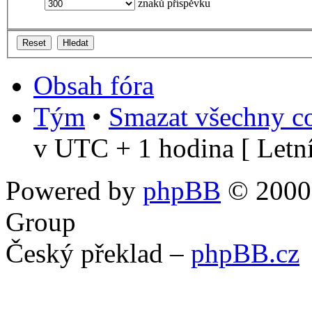
znaků příspěvku
Obsah fóra
Tým
•
Smazat všechny co
v UTC + 1 hodina [ Letní
Powered by
phpBB
© 2000,
Group
Český překlad –
phpBB.cz