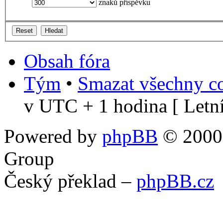
znaků příspěvku
Obsah fóra
Tým
•
Smazat všechny co
v UTC + 1 hodina [ Letní
Powered by
phpBB
© 2000,
Group
Český překlad –
phpBB.cz