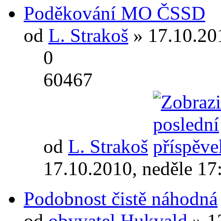
Poděkování MO ČSSD
od
L. Strakoš
» 17.10.20
0
60467
od
L. Strakoš
17.10.2010, neděle 17
Podobnost čistě náhodná
od
obyvatel Hukvald
» 1