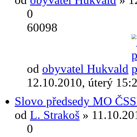
0
60098
od
obyvatel Hukvald
12.10.2010, úterý 15:
Slovo předsedy MO ČS
od
L. Strakoš
» 11.10.20
0