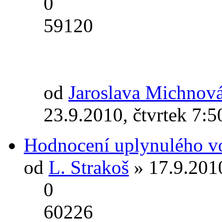
0
59120
od
Jaroslava Michnov
23.9.2010, čtvrtek 7:5
Hodnocení uplynulého v
od
L. Strakoš
» 17.9.201
0
60226