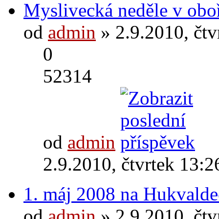
Myslivecká neděle v obo
od
admin
» 2.9.2010, čtv
0
52314
od
admin
2.9.2010, čtvrtek 13:2
1. máj 2008 na Hukvald
od
admin
» 2.9.2010, čtv