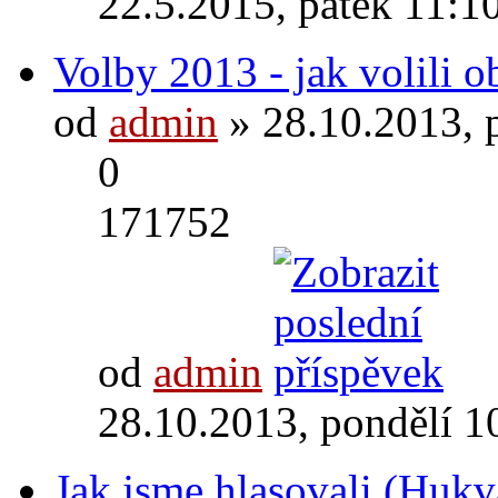
22.5.2015, pátek 11:1
Volby 2013 - jak volili 
od
admin
» 28.10.2013, 
0
171752
od
admin
28.10.2013, pondělí 1
Jak jsme hlasovali (Hukv