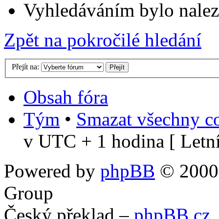
Vyhledáváním bylo nalez
Zpět na pokročilé hledání
Přejít na:
Obsah fóra
Tým
•
Smazat všechny co
v UTC + 1 hodina [ Letní
Powered by
phpBB
© 2000,
Group
Český překlad –
phpBB.cz