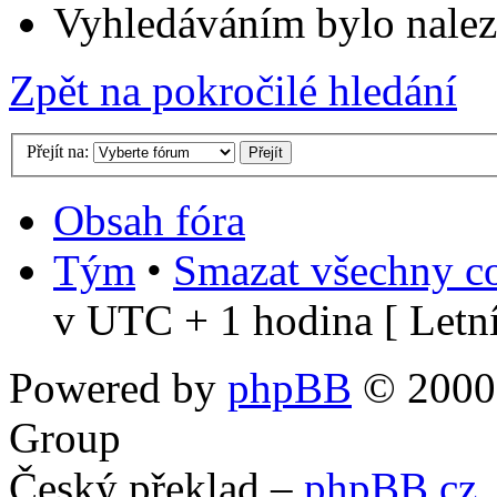
Vyhledáváním bylo nalez
Zpět na pokročilé hledání
Přejít na:
Obsah fóra
Tým
•
Smazat všechny co
v UTC + 1 hodina [ Letní
Powered by
phpBB
© 2000,
Group
Český překlad –
phpBB.cz