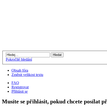
Pokročilé hledání
Obsah fóra
Změnit velikost textu
FAQ
Registrovat
Přihlásit se
Musíte se přihlásit, pokud chcete posílat p