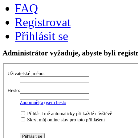
FAQ
Registrovat
Přihlásit se
Administrátor vyžaduje, abyste byli registr
Uživatelské jméno:
Heslo:
Zapomněl(a) jsem heslo
Přihlásit mě automaticky při každé návštěvě
Skrýt můj online stav pro toto přihlášení