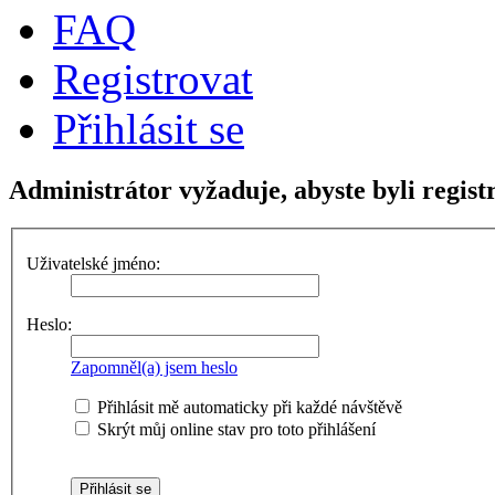
FAQ
Registrovat
Přihlásit se
Administrátor vyžaduje, abyste byli registr
Uživatelské jméno:
Heslo:
Zapomněl(a) jsem heslo
Přihlásit mě automaticky při každé návštěvě
Skrýt můj online stav pro toto přihlášení