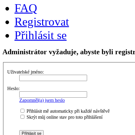
FAQ
Registrovat
Přihlásit se
Administrátor vyžaduje, abyste byli registr
Uživatelské jméno:
Heslo:
Zapomněl(a) jsem heslo
Přihlásit mě automaticky při každé návštěvě
Skrýt můj online stav pro toto přihlášení