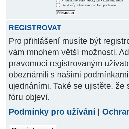
Přihlásit mě automaticky při každé návštěvě
Skrýt můj online stav pro toto přihlášení
REGISTROVAT
Pro přihlášení musíte být registr
vám mnohem větší možnosti. Adm
pravomoci registrovaným uživatel
obeznámili s našimi podmínkami p
ujednáními. Také se ujistěte, že s
fóru objeví.
Podmínky pro užívání
|
Ochra