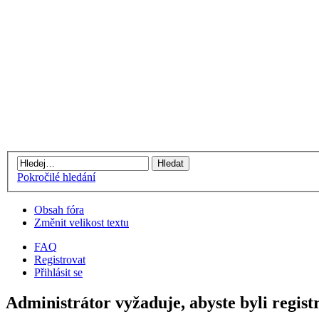
Pokročilé hledání
Obsah fóra
Změnit velikost textu
FAQ
Registrovat
Přihlásit se
Administrátor vyžaduje, abyste byli registr