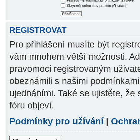
Přihlásit mě automaticky při každé návštěvě
Skrýt můj online stav pro toto přihlášení
REGISTROVAT
Pro přihlášení musíte být registr
vám mnohem větší možnosti. Adm
pravomoci registrovaným uživatel
obeznámili s našimi podmínkami p
ujednáními. Také se ujistěte, že s
fóru objeví.
Podmínky pro užívání
|
Ochra