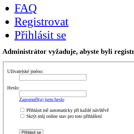
FAQ
Registrovat
Přihlásit se
Administrátor vyžaduje, abyste byli registr
Uživatelské jméno:
Heslo:
Zapomněl(a) jsem heslo
Přihlásit mě automaticky při každé návštěvě
Skrýt můj online stav pro toto přihlášení