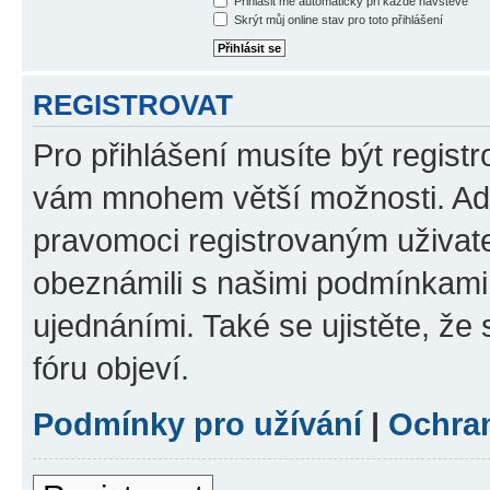
Přihlásit mě automaticky při každé návštěvě
Skrýt můj online stav pro toto přihlášení
REGISTROVAT
Pro přihlášení musíte být registr
vám mnohem větší možnosti. Adm
pravomoci registrovaným uživatel
obeznámili s našimi podmínkami p
ujednáními. Také se ujistěte, že s
fóru objeví.
Podmínky pro užívání
|
Ochra