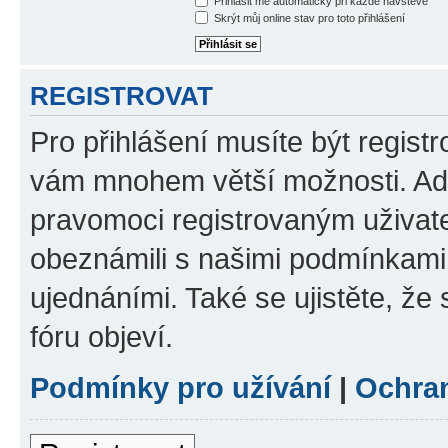
Přihlásit mě automaticky při každé návštěvě
Skrýt můj online stav pro toto přihlášení
REGISTROVAT
Pro přihlášení musíte být registr
vám mnohem větší možnosti. Adm
pravomoci registrovaným uživatel
obeznámili s našimi podmínkami p
ujednáními. Také se ujistěte, že s
fóru objeví.
Podmínky pro užívání
|
Ochra