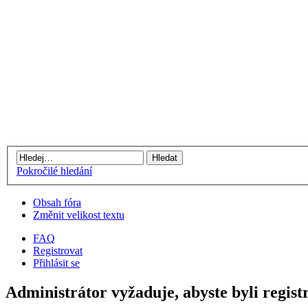
Pokročilé hledání
Obsah fóra
Změnit velikost textu
FAQ
Registrovat
Přihlásit se
Administrátor vyžaduje, abyste byli regist