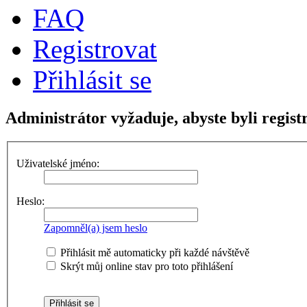
FAQ
Registrovat
Přihlásit se
Administrátor vyžaduje, abyste byli regist
Uživatelské jméno:
Heslo:
Zapomněl(a) jsem heslo
Přihlásit mě automaticky při každé návštěvě
Skrýt můj online stav pro toto přihlášení