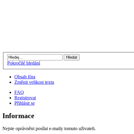
Pokročilé hledání
Obsah fóra
Změnit velikost textu
FAQ
Registrovat
Přihlásit se
Informace
Nejste oprávněni posílat e-maily tomuto uživateli.