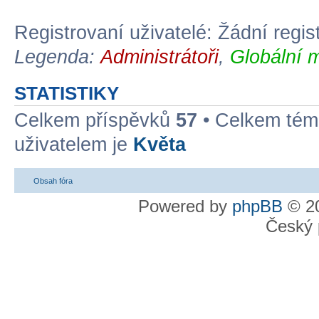
Registrovaní uživatelé: Žádní regis
Legenda:
Administrátoři
,
Globální 
STATISTIKY
Celkem příspěvků
57
• Celkem té
uživatelem je
Květa
Obsah fóra
Powered by
phpBB
© 20
Český 