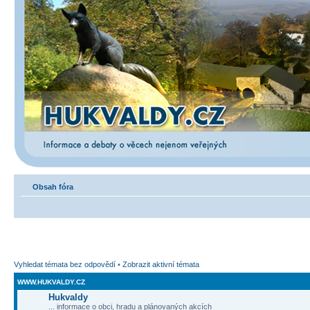
Obsah fóra
Vyhledat témata bez odpovědí
•
Zobrazit aktivní témata
WWW.HUKVALDY.CZ
Hukvaldy
... informace o obci, hradu a plánovaných akcích