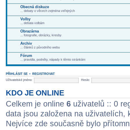
Obecná diskuze
... debaty o věcech zejména veřejných
Volby
... debata volbám
Obrazárna
... fotografie, obrázky, kresby
Archiv
... článků z původního webu
Fórum
... pravidla, podněty, nápady k těmto stránkám
PŘIHLÁSIT SE
•
REGISTROVAT
Uživatelské jméno:
Heslo:
KDO JE ONLINE
Celkem je online
6
uživatelů :: 0 r
data jsou založena na uživatelích, k
Nejvíce zde současně bylo přítom