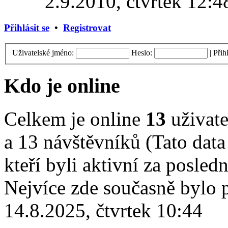
2.9.2010, čtvrtek 12:4
Přihlásit se
•
Registrovat
Uživatelské jméno:
Heslo:
|
Přih
Kdo je online
Celkem je online
13
uživate
a 13 návštěvníků (Tato data
kteří byli aktivní za posled
Nejvíce zde současně bylo
14.8.2025, čtvrtek 10:44