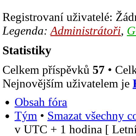
Registrovaní uživatelé: Žádn
Legenda:
Administrátoři
,
G
Statistiky
Celkem příspěvků
57
• Cel
Nejnovějším uživatelem je
Obsah fóra
Tým
•
Smazat všechny co
v UTC + 1 hodina [ Letní