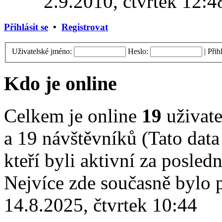
2.9.2010, čtvrtek 12:4
Přihlásit se
•
Registrovat
Uživatelské jméno:
Heslo:
|
Přih
Kdo je online
Celkem je online
19
uživate
a 19 návštěvníků (Tato data
kteří byli aktivní za posled
Nejvíce zde současně bylo
14.8.2025, čtvrtek 10:44