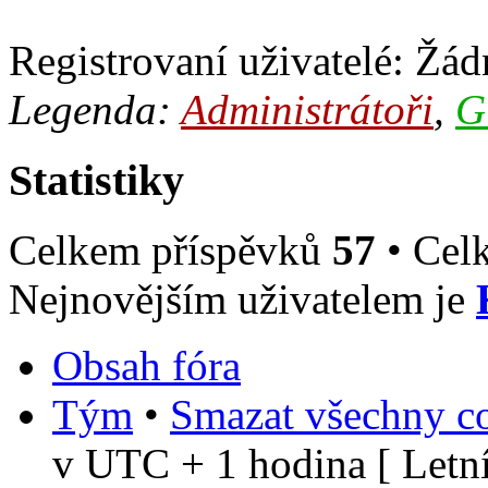
Registrovaní uživatelé: Žádn
Legenda:
Administrátoři
,
G
Statistiky
Celkem příspěvků
57
• Cel
Nejnovějším uživatelem je
Obsah fóra
Tým
•
Smazat všechny co
v UTC + 1 hodina [ Letní