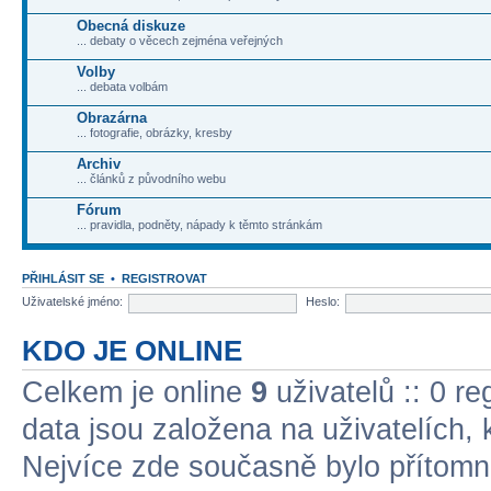
Obecná diskuze
... debaty o věcech zejména veřejných
Volby
... debata volbám
Obrazárna
... fotografie, obrázky, kresby
Archiv
... článků z původního webu
Fórum
... pravidla, podněty, nápady k těmto stránkám
PŘIHLÁSIT SE
•
REGISTROVAT
Uživatelské jméno:
Heslo:
KDO JE ONLINE
Celkem je online
9
uživatelů :: 0 r
data jsou založena na uživatelích, k
Nejvíce zde současně bylo přítom