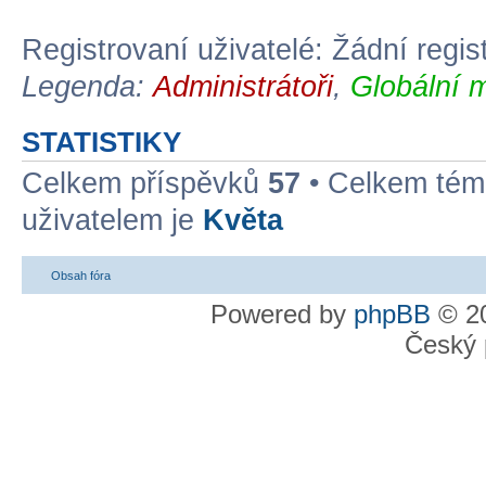
Registrovaní uživatelé: Žádní regis
Legenda:
Administrátoři
,
Globální 
STATISTIKY
Celkem příspěvků
57
• Celkem té
uživatelem je
Květa
Obsah fóra
Powered by
phpBB
© 20
Český 