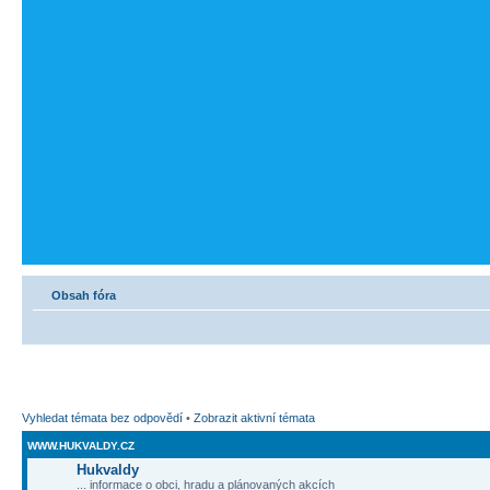
Obsah fóra
Vyhledat témata bez odpovědí
•
Zobrazit aktivní témata
WWW.HUKVALDY.CZ
Hukvaldy
... informace o obci, hradu a plánovaných akcích