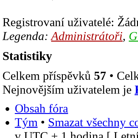
Registrovaní uživatelé: Žádn
Legenda:
Administrátoři
,
G
Statistiky
Celkem příspěvků
57
• Cel
Nejnovějším uživatelem je
Obsah fóra
Tým
•
Smazat všechny co
v UTC + 1 hodina [ Letní