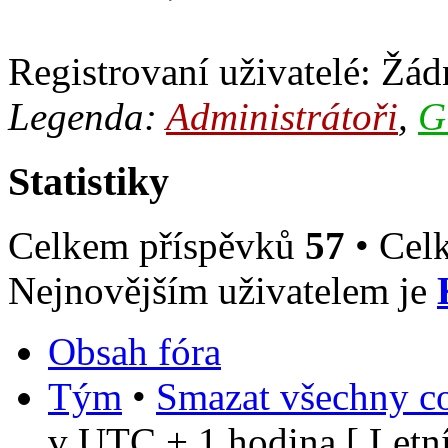
Registrovaní uživatelé: Žádn
Legenda:
Administrátoři
,
G
Statistiky
Celkem příspěvků
57
• Cel
Nejnovějším uživatelem je
Obsah fóra
Tým
•
Smazat všechny co
v UTC + 1 hodina [ Letní