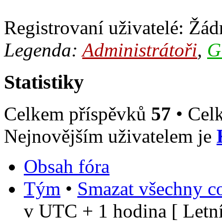
Registrovaní uživatelé: Žádn
Legenda:
Administrátoři
,
G
Statistiky
Celkem příspěvků
57
• Cel
Nejnovějším uživatelem je
Obsah fóra
Tým
•
Smazat všechny co
v UTC + 1 hodina [ Letní