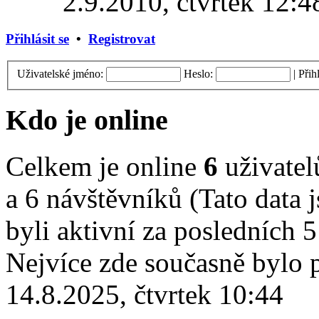
2.9.2010, čtvrtek 12:4
Přihlásit se
•
Registrovat
Uživatelské jméno:
Heslo:
|
Přih
Kdo je online
Celkem je online
6
uživatelů
a 6 návštěvníků (Tato data j
byli aktivní za posledních 
Nejvíce zde současně bylo
14.8.2025, čtvrtek 10:44