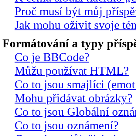
Proč musí být můj přísp
Jak mohu oživit svoje té
Formátování a typy přísp
Co je BBCode?
Můžu používat HTML?
Co to jsou smajlíci (emo
Mohu přidávat obrázky?
Co to jsou Globální ozn
Co to jsou oznámení?