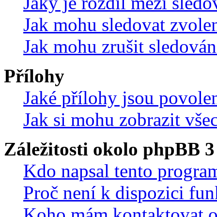
Jaký je rozdíl mezi sled
Jak mohu sledovat zvolen
Jak mohu zrušit sledován
Přílohy
Jaké přílohy jsou povole
Jak si mohu zobrazit vše
Záležitosti okolo phpBB 3
Kdo napsal tento progra
Proč není k dispozici fu
Koho mám kontaktovat o