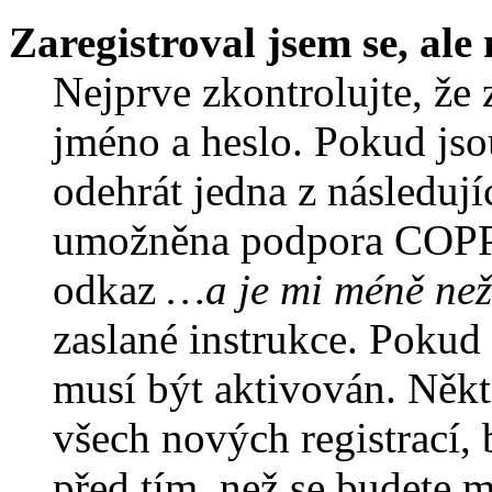
Zaregistroval jsem se, ale
Nejprve zkontrolujte, že 
jméno a heslo. Pokud jso
odehrát jedna z následují
umožněna podpora COPPA a
odkaz
…a je mi méně než
zaslané instrukce. Pokud 
musí být aktivován. Někt
všech nových registrací,
před tím, než se budete m