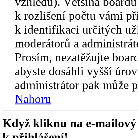
vzhledu). Většina boardů
k rozlišení počtu vámi p
k identifikaci určitých už
moderátorů a administrát
Prosím, nezatěžujte boar
abyste dosáhli vyšší úro
administrátor pak může po
Nahoru
Když kliknu na e-mailový 
k přihlášení!