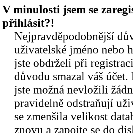
V minulosti jsem se zareg
přihlásit?!
Nejpravděpodobnější dův
uživatelské jméno nebo he
jste obdrželi při registra
důvodu smazal váš účet. 
jste možná nevložili žádn
pravidelně odstraňují uživ
se zmenšila velikost data
znovu a zapojte se do dis