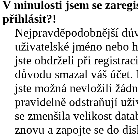
V minulosti jsem se zareg
přihlásit?!
Nejpravděpodobnější dův
uživatelské jméno nebo he
jste obdrželi při registra
důvodu smazal váš účet. 
jste možná nevložili žádn
pravidelně odstraňují uživ
se zmenšila velikost data
znovu a zapojte se do dis