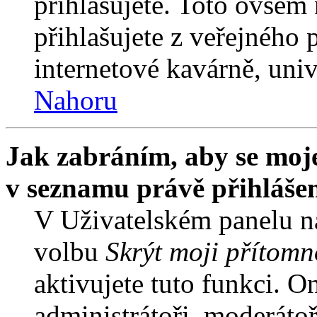
přihlašujete. Toto ovšem
přihlašujete z veřejného 
internetové kavárně, univ
Nahoru
Jak zabráním, aby se moje
v seznamu právě přihláše
V Uživatelském panelu n
volbu
Skrýt moji přítomn
aktivujete tuto funkci. O
administrátoři, moderátoř