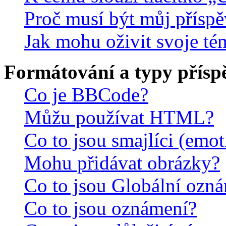
Proč musí být můj přísp
Jak mohu oživit svoje té
Formátování a typy přísp
Co je BBCode?
Můžu používat HTML?
Co to jsou smajlíci (emo
Mohu přidávat obrázky?
Co to jsou Globální ozn
Co to jsou oznámení?