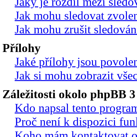
Jaký je rozdíl mezi sled
Jak mohu sledovat zvolen
Jak mohu zrušit sledován
Přílohy
Jaké přílohy jsou povole
Jak si mohu zobrazit vše
Záležitosti okolo phpBB 3
Kdo napsal tento progra
Proč není k dispozici fu
Koho mám kontaktovat o