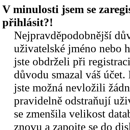
V minulosti jsem se zareg
přihlásit?!
Nejpravděpodobnější dův
uživatelské jméno nebo he
jste obdrželi při registra
důvodu smazal váš účet. 
jste možná nevložili žádn
pravidelně odstraňují uživ
se zmenšila velikost data
znovu a zapojte se do dis