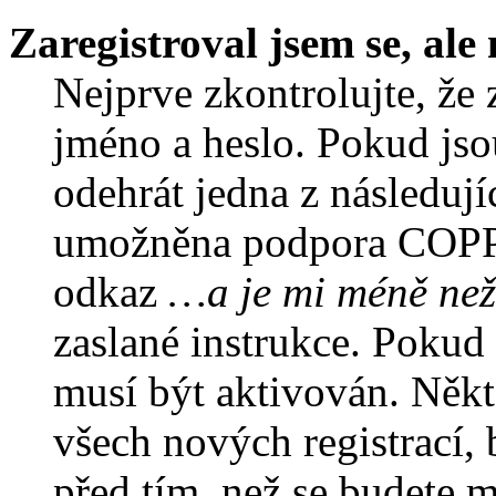
Zaregistroval jsem se, ale
Nejprve zkontrolujte, že 
jméno a heslo. Pokud jso
odehrát jedna z následují
umožněna podpora COPPA a
odkaz
…a je mi méně než
zaslané instrukce. Pokud 
musí být aktivován. Někt
všech nových registrací,
před tím, než se budete m