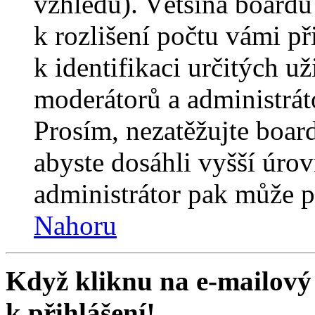
vzhledu). Většina boardů
k rozlišení počtu vámi p
k identifikaci určitých už
moderátorů a administrát
Prosím, nezatěžujte boar
abyste dosáhli vyšší úro
administrátor pak může po
Nahoru
Když kliknu na e-mailový 
k přihlášení!