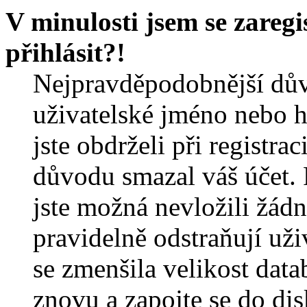
V minulosti jsem se zareg
přihlásit?!
Nejpravděpodobnější dův
uživatelské jméno nebo he
jste obdrželi při registra
důvodu smazal váš účet. 
jste možná nevložili žádn
pravidelně odstraňují uživ
se zmenšila velikost data
znovu a zapojte se do dis