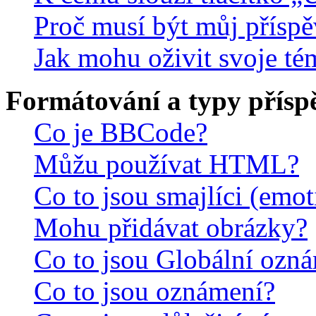
Proč musí být můj přísp
Jak mohu oživit svoje té
Formátování a typy přísp
Co je BBCode?
Můžu používat HTML?
Co to jsou smajlíci (emo
Mohu přidávat obrázky?
Co to jsou Globální ozn
Co to jsou oznámení?