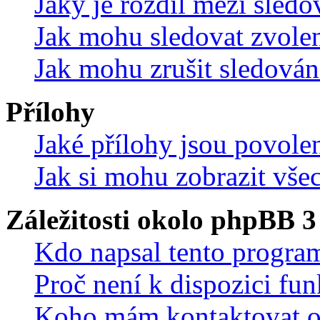
Jaký je rozdíl mezi sled
Jak mohu sledovat zvolen
Jak mohu zrušit sledován
Přílohy
Jaké přílohy jsou povole
Jak si mohu zobrazit vše
Záležitosti okolo phpBB 3
Kdo napsal tento progra
Proč není k dispozici fu
Koho mám kontaktovat o