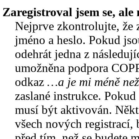
Zaregistroval jsem se, ale
Nejprve zkontrolujte, že 
jméno a heslo. Pokud jso
odehrát jedna z následují
umožněna podpora COPPA a
odkaz
…a je mi méně než
zaslané instrukce. Pokud 
musí být aktivován. Někt
všech nových registrací,
před tím, než se budete m