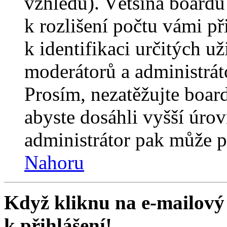
vzhledu). Většina boardů
k rozlišení počtu vámi p
k identifikaci určitých už
moderátorů a administrát
Prosím, nezatěžujte boar
abyste dosáhli vyšší úro
administrátor pak může po
Nahoru
Když kliknu na e-mailový 
k přihlášení!