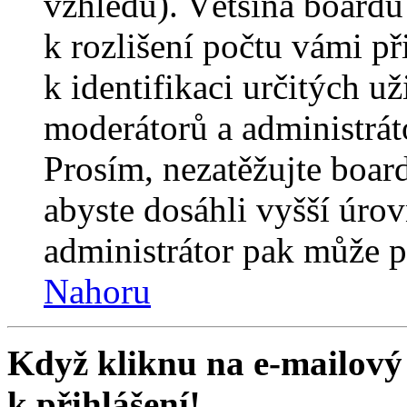
vzhledu). Většina boardů
k rozlišení počtu vámi p
k identifikaci určitých už
moderátorů a administrát
Prosím, nezatěžujte boar
abyste dosáhli vyšší úro
administrátor pak může po
Nahoru
Když kliknu na e-mailový 
k přihlášení!