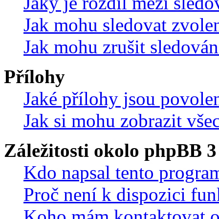
Jaký je rozdíl mezi sled
Jak mohu sledovat zvolen
Jak mohu zrušit sledován
Přílohy
Jaké přílohy jsou povole
Jak si mohu zobrazit vše
Záležitosti okolo phpBB 3
Kdo napsal tento progra
Proč není k dispozici fu
Koho mám kontaktovat o