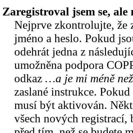
Zaregistroval jsem se, ale
Nejprve zkontrolujte, že 
jméno a heslo. Pokud jso
odehrát jedna z následují
umožněna podpora COPPA a
odkaz
…a je mi méně než
zaslané instrukce. Pokud 
musí být aktivován. Někt
všech nových registrací,
před tím, než se budete m