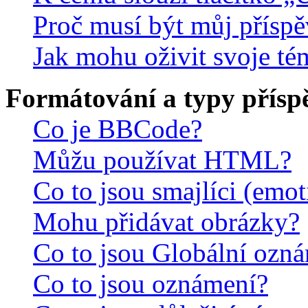
Proč musí být můj přísp
Jak mohu oživit svoje té
Formátování a typy přísp
Co je BBCode?
Můžu používat HTML?
Co to jsou smajlíci (emo
Mohu přidávat obrázky?
Co to jsou Globální ozn
Co to jsou oznámení?