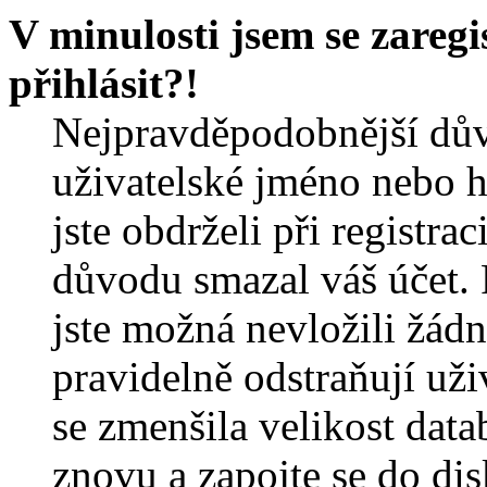
V minulosti jsem se zareg
přihlásit?!
Nejpravděpodobnější dův
uživatelské jméno nebo he
jste obdrželi při registra
důvodu smazal váš účet. 
jste možná nevložili žádn
pravidelně odstraňují uživ
se zmenšila velikost data
znovu a zapojte se do dis