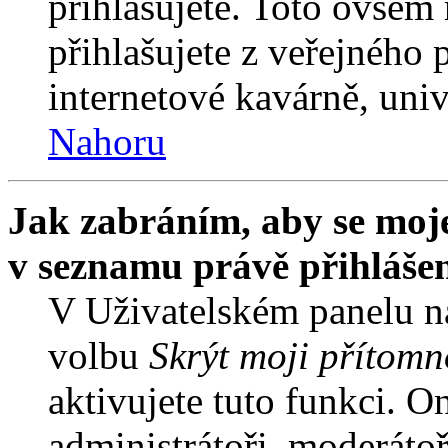
přihlašujete. Toto ovšem
přihlašujete z veřejného 
internetové kavárně, univ
Nahoru
Jak zabráním, aby se moje
v seznamu právě přihláše
V Uživatelském panelu n
volbu
Skrýt moji přítomn
aktivujete tuto funkci. O
administrátoři, moderátoř