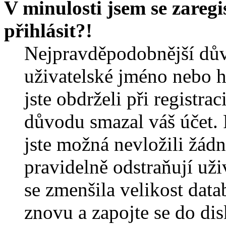
V minulosti jsem se zareg
přihlásit?!
Nejpravděpodobnější dův
uživatelské jméno nebo he
jste obdrželi při registra
důvodu smazal váš účet. 
jste možná nevložili žádn
pravidelně odstraňují uživ
se zmenšila velikost data
znovu a zapojte se do dis