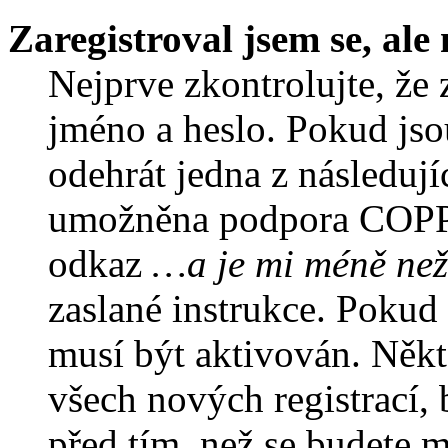
Zaregistroval jsem se, ale
Nejprve zkontrolujte, že 
jméno a heslo. Pokud jso
odehrát jedna z následují
umožněna podpora COPPA a
odkaz
…a je mi méně než
zaslané instrukce. Pokud 
musí být aktivován. Někt
všech nových registrací,
před tím, než se budete m