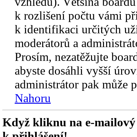
vzhledu). Většina boardů
k rozlišení počtu vámi p
k identifikaci určitých už
moderátorů a administrát
Prosím, nezatěžujte boar
abyste dosáhli vyšší úro
administrátor pak může po
Nahoru
Když kliknu na e-mailový 
k přihlášení!