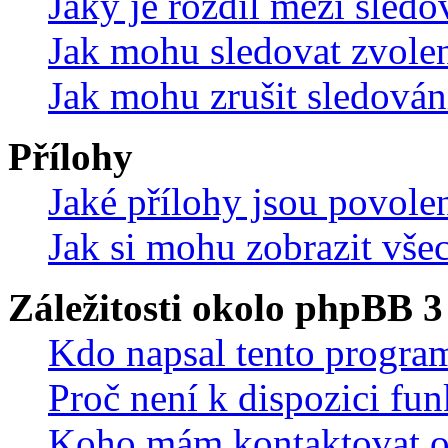
Jaký je rozdíl mezi sled
Jak mohu sledovat zvolen
Jak mohu zrušit sledován
Přílohy
Jaké přílohy jsou povole
Jak si mohu zobrazit vše
Záležitosti okolo phpBB 3
Kdo napsal tento progra
Proč není k dispozici fu
Koho mám kontaktovat o