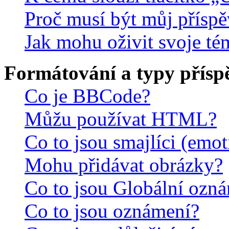
Proč musí být můj přísp
Jak mohu oživit svoje té
Formátování a typy přísp
Co je BBCode?
Můžu používat HTML?
Co to jsou smajlíci (emo
Mohu přidávat obrázky?
Co to jsou Globální ozn
Co to jsou oznámení?