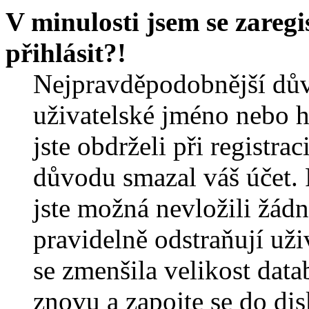
V minulosti jsem se zareg
přihlásit?!
Nejpravděpodobnější dův
uživatelské jméno nebo he
jste obdrželi při registra
důvodu smazal váš účet. 
jste možná nevložili žádn
pravidelně odstraňují uživ
se zmenšila velikost data
znovu a zapojte se do dis