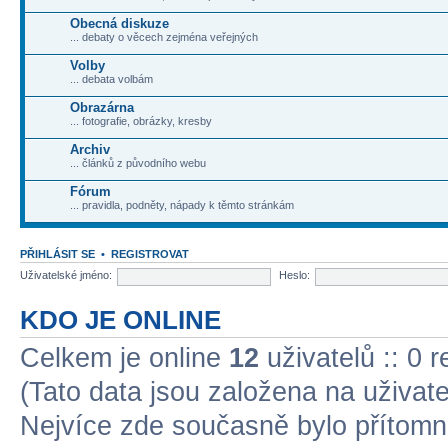
Obecná diskuze
... debaty o věcech zejména veřejných
Volby
... debata volbám
Obrazárna
... fotografie, obrázky, kresby
Archiv
... článků z původního webu
Fórum
... pravidla, podněty, nápady k těmto stránkám
PŘIHLÁSIT SE
•
REGISTROVAT
Uživatelské jméno:
Heslo:
KDO JE ONLINE
Celkem je online
12
uživatelů :: 0 
(Tato data jsou založena na uživatel
Nejvíce zde současně bylo přítom