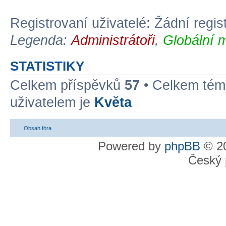
Registrovaní uživatelé: Žádní regis
Legenda:
Administrátoři
,
Globální 
STATISTIKY
Celkem příspěvků
57
• Celkem té
uživatelem je
Květa
Obsah fóra
Powered by
phpBB
© 20
Český 