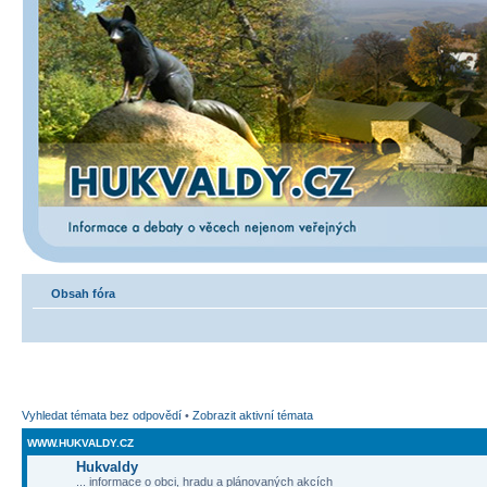
Obsah fóra
Vyhledat témata bez odpovědí
•
Zobrazit aktivní témata
WWW.HUKVALDY.CZ
Hukvaldy
... informace o obci, hradu a plánovaných akcích